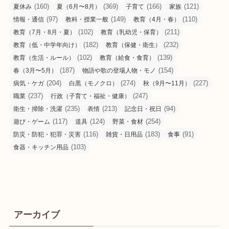
(160)
(369)
(166)
(121)
夏休み
夏（6月〜8月）
子育て
家族
(97)
(149)
(110)
情報・通信
教科・授業一般
教育（4月・春）
(102)
(211)
教育（7月・8月・夏）
教育（乳幼児・保育）
(182)
(232)
教育（低・中学年向け）
教育（保健・衛生）
(102)
(139)
教育（生活・ルール）
教育（給食・食育）
(187)
(154)
春（3月〜5月）
物語や歌の登場人物・モノ
(204)
(274)
(227)
病気・ケガ
白黒（モノクロ）
秋（9月〜11月）
(237)
(247)
職業
行政（子育て・福祉・健康）
(235)
(213)
(94)
衛生・掃除・洗濯
表情
記念日・祝日
(117)
(124)
(254)
遊び・ゲーム
道具
野菜・食材
(116)
(183)
(91)
防災・防犯・犯罪・災害
雑貨・日用品
食事
(103)
食器・キッチン用品
アーカイブ