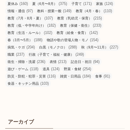
(160)
(375)
(171)
(124)
夏休み
夏（6月〜8月）
子育て
家族
(97)
(149)
(110)
情報・通信
教科・授業一般
教育（4月・春）
(107)
(215)
教育（7月・8月・夏）
教育（乳幼児・保育）
(182)
(233)
教育（低・中学年向け）
教育（保健・衛生）
(102)
(142)
教育（生活・ルール）
教育（給食・食育）
(188)
(154)
春（3月〜5月）
物語や歌の登場人物・モノ
(204)
(288)
(227)
病気・ケガ
白黒（モノクロ）
秋（9月〜11月）
(237)
(249)
職業
行政（子育て・福祉・健康）
(236)
(213)
(94)
衛生・掃除・洗濯
表情
記念日・祝日
(118)
(124)
(254)
遊び・ゲーム
道具
野菜・食材
(116)
(184)
(91)
防災・防犯・犯罪・災害
雑貨・日用品
食事
(103)
食器・キッチン用品
アーカイブ