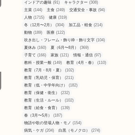
インドアの趣味
(91)
キャラクター
(308)
主菜
(144)
主食
(249)
交通安全・事故
(94)
人物
(1715)
健康
(319)
冬（12月〜2月）
(304)
加工品・軽食
(214)
動物
(189)
医療
(122)
吹き出し・フレーム・飾り枠・飾り文字
(104)
夏休み
(160)
夏（6月〜8月）
(369)
子育て
(166)
家族
(121)
情報・通信
(97)
教科・授業一般
(149)
教育（4月・春）
(110)
教育（7月・8月・夏）
(102)
教育（乳幼児・保育）
(211)
教育（低・中学年向け）
(182)
教育（保健・衛生）
(232)
教育（生活・ルール）
(102)
教育（給食・食育）
(139)
春（3月〜5月）
(187)
物語や歌の登場人物・モノ
(154)
病気・ケガ
(204)
白黒（モノクロ）
(274)