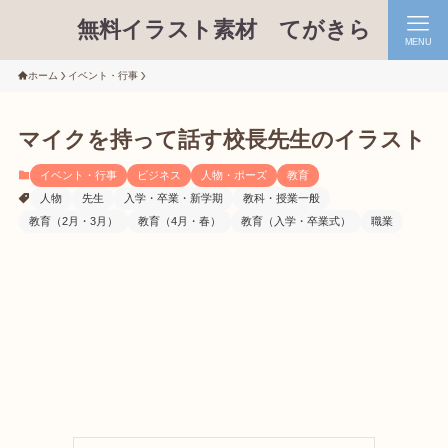
無料イラスト素材 てがきら
MENU
ホーム
イベント・行事
マイクを持って話す校長先生のイラスト
イベント・行事
ビジネス
人物・ポーズ
教育
人物
先生
入学・卒業・新学期
教科・授業一般
教育（2月・3月）
教育（4月・春）
教育（入学・卒業式）
職業