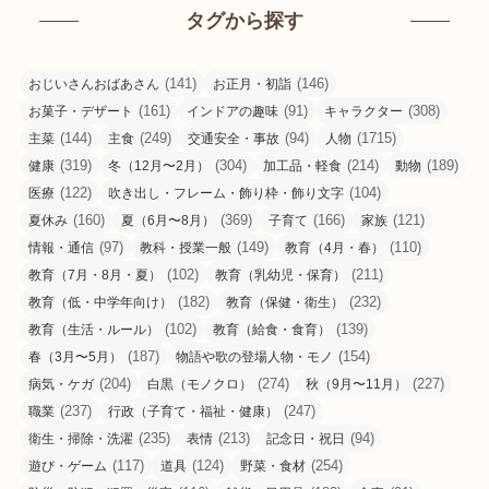
タグから探す
(141)
(146)
おじいさんおばあさん
お正月・初詣
(161)
(91)
(308)
お菓子・デザート
インドアの趣味
キャラクター
(144)
(249)
(94)
(1715)
主菜
主食
交通安全・事故
人物
(319)
(304)
(214)
(189)
健康
冬（12月〜2月）
加工品・軽食
動物
(122)
(104)
医療
吹き出し・フレーム・飾り枠・飾り文字
(160)
(369)
(166)
(121)
夏休み
夏（6月〜8月）
子育て
家族
(97)
(149)
(110)
情報・通信
教科・授業一般
教育（4月・春）
(102)
(211)
教育（7月・8月・夏）
教育（乳幼児・保育）
(182)
(232)
教育（低・中学年向け）
教育（保健・衛生）
(102)
(139)
教育（生活・ルール）
教育（給食・食育）
(187)
(154)
春（3月〜5月）
物語や歌の登場人物・モノ
(204)
(274)
(227)
病気・ケガ
白黒（モノクロ）
秋（9月〜11月）
(237)
(247)
職業
行政（子育て・福祉・健康）
(235)
(213)
(94)
衛生・掃除・洗濯
表情
記念日・祝日
(117)
(124)
(254)
遊び・ゲーム
道具
野菜・食材