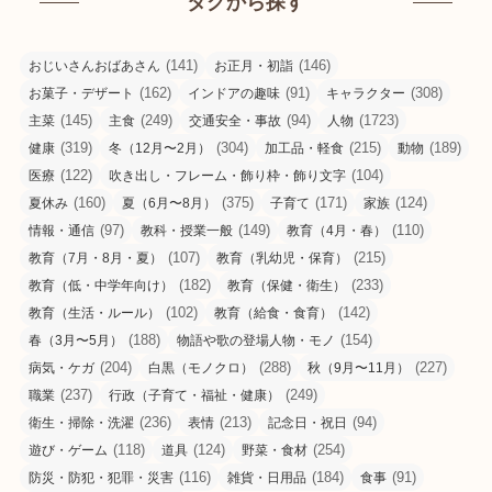
タグから探す
(141)
(146)
おじいさんおばあさん
お正月・初詣
(162)
(91)
(308)
お菓子・デザート
インドアの趣味
キャラクター
(145)
(249)
(94)
(1723)
主菜
主食
交通安全・事故
人物
(319)
(304)
(215)
(189)
健康
冬（12月〜2月）
加工品・軽食
動物
(122)
(104)
医療
吹き出し・フレーム・飾り枠・飾り文字
(160)
(375)
(171)
(124)
夏休み
夏（6月〜8月）
子育て
家族
(97)
(149)
(110)
情報・通信
教科・授業一般
教育（4月・春）
(107)
(215)
教育（7月・8月・夏）
教育（乳幼児・保育）
(182)
(233)
教育（低・中学年向け）
教育（保健・衛生）
(102)
(142)
教育（生活・ルール）
教育（給食・食育）
(188)
(154)
春（3月〜5月）
物語や歌の登場人物・モノ
(204)
(288)
(227)
病気・ケガ
白黒（モノクロ）
秋（9月〜11月）
(237)
(249)
職業
行政（子育て・福祉・健康）
(236)
(213)
(94)
衛生・掃除・洗濯
表情
記念日・祝日
(118)
(124)
(254)
遊び・ゲーム
道具
野菜・食材
(116)
(184)
(91)
防災・防犯・犯罪・災害
雑貨・日用品
食事