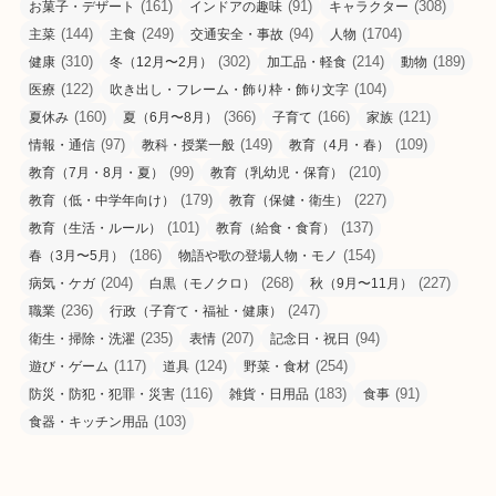
(161)
(91)
(308)
お菓子・デザート
インドアの趣味
キャラクター
(144)
(249)
(94)
(1704)
主菜
主食
交通安全・事故
人物
(310)
(302)
(214)
(189)
健康
冬（12月〜2月）
加工品・軽食
動物
(122)
(104)
医療
吹き出し・フレーム・飾り枠・飾り文字
(160)
(366)
(166)
(121)
夏休み
夏（6月〜8月）
子育て
家族
(97)
(149)
(109)
情報・通信
教科・授業一般
教育（4月・春）
(99)
(210)
教育（7月・8月・夏）
教育（乳幼児・保育）
(179)
(227)
教育（低・中学年向け）
教育（保健・衛生）
(101)
(137)
教育（生活・ルール）
教育（給食・食育）
(186)
(154)
春（3月〜5月）
物語や歌の登場人物・モノ
(204)
(268)
(227)
病気・ケガ
白黒（モノクロ）
秋（9月〜11月）
(236)
(247)
職業
行政（子育て・福祉・健康）
(235)
(207)
(94)
衛生・掃除・洗濯
表情
記念日・祝日
(117)
(124)
(254)
遊び・ゲーム
道具
野菜・食材
(116)
(183)
(91)
防災・防犯・犯罪・災害
雑貨・日用品
食事
(103)
食器・キッチン用品