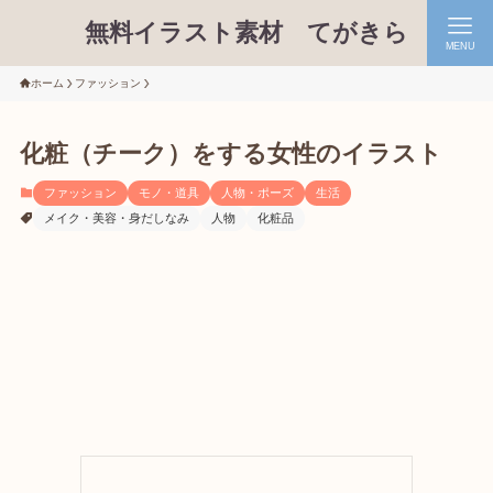
無料イラスト素材 てがきら
MENU
ホーム
ファッション
化粧（チーク）をする女性のイラスト
ファッション
モノ・道具
人物・ポーズ
生活
メイク・美容・身だしなみ
人物
化粧品