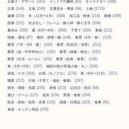
(161)
(91)
(308)
お菓子・デザート
インドアの趣味
キャラクター
(144)
(249)
(94)
(1715)
主菜
主食
交通安全・事故
人物
(319)
(304)
(214)
(189)
健康
冬（12月〜2月）
加工品・軽食
動物
(122)
(104)
医療
吹き出し・フレーム・飾り枠・飾り文字
(160)
(369)
(166)
(121)
夏休み
夏（6月〜8月）
子育て
家族
(97)
(149)
(110)
情報・通信
教科・授業一般
教育（4月・春）
(102)
(211)
教育（7月・8月・夏）
教育（乳幼児・保育）
(182)
(232)
教育（低・中学年向け）
教育（保健・衛生）
(102)
(139)
教育（生活・ルール）
教育（給食・食育）
(187)
(154)
春（3月〜5月）
物語や歌の登場人物・モノ
(204)
(274)
(227)
病気・ケガ
白黒（モノクロ）
秋（9月〜11月）
(237)
(247)
職業
行政（子育て・福祉・健康）
(235)
(213)
(94)
衛生・掃除・洗濯
表情
記念日・祝日
(117)
(124)
(254)
遊び・ゲーム
道具
野菜・食材
(116)
(183)
(91)
防災・防犯・犯罪・災害
雑貨・日用品
食事
(103)
食器・キッチン用品