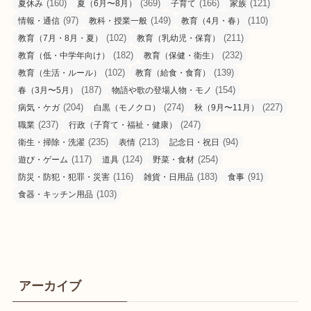
(160)
(369)
(166)
(121)
夏休み
夏（6月〜8月）
子育て
家族
(97)
(149)
(110)
情報・通信
教科・授業一般
教育（4月・春）
(102)
(211)
教育（7月・8月・夏）
教育（乳幼児・保育）
(182)
(232)
教育（低・中学年向け）
教育（保健・衛生）
(102)
(139)
教育（生活・ルール）
教育（給食・食育）
(187)
(154)
春（3月〜5月）
物語や歌の登場人物・モノ
(204)
(274)
(227)
病気・ケガ
白黒（モノクロ）
秋（9月〜11月）
(237)
(247)
職業
行政（子育て・福祉・健康）
(235)
(213)
(94)
衛生・掃除・洗濯
表情
記念日・祝日
(117)
(124)
(254)
遊び・ゲーム
道具
野菜・食材
(116)
(183)
(91)
防災・防犯・犯罪・災害
雑貨・日用品
食事
(103)
食器・キッチン用品
アーカイブ