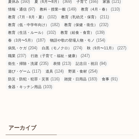
(160)
(369)
(166)
(121)
夏休み
夏（6月〜8月）
子育て
家族
(97)
(149)
(110)
情報・通信
教科・授業一般
教育（4月・春）
(102)
(211)
教育（7月・8月・夏）
教育（乳幼児・保育）
(182)
(232)
教育（低・中学年向け）
教育（保健・衛生）
(102)
(139)
教育（生活・ルール）
教育（給食・食育）
(187)
(154)
春（3月〜5月）
物語や歌の登場人物・モノ
(204)
(274)
(227)
病気・ケガ
白黒（モノクロ）
秋（9月〜11月）
(237)
(247)
職業
行政（子育て・福祉・健康）
(235)
(213)
(94)
衛生・掃除・洗濯
表情
記念日・祝日
(117)
(124)
(254)
遊び・ゲーム
道具
野菜・食材
(116)
(183)
(91)
防災・防犯・犯罪・災害
雑貨・日用品
食事
(103)
食器・キッチン用品
アーカイブ