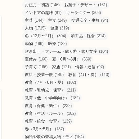
お正月・初詣
(146)
お菓子・デザート
(161)
インドアの趣味
(91)
キャラクター
(308)
主菜
(144)
主食
(249)
交通安全・事故
(94)
人物
(1715)
健康
(319)
冬（12月〜2月）
(304)
加工品・軽食
(214)
動物
(189)
医療
(122)
吹き出し・フレーム・飾り枠・飾り文字
(104)
夏休み
(160)
夏（6月〜8月）
(369)
子育て
(166)
家族
(121)
情報・通信
(97)
教科・授業一般
(149)
教育（4月・春）
(110)
教育（7月・8月・夏）
(102)
教育（乳幼児・保育）
(211)
教育（低・中学年向け）
(182)
教育（保健・衛生）
(232)
教育（生活・ルール）
(102)
教育（給食・食育）
(139)
春（3月〜5月）
(187)
物語や歌の登場人物・モノ
(154)