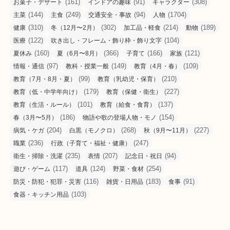
(161)
(91)
(308)
お菓子・デザート
インドアの趣味
キャラクター
(144)
(249)
(94)
(1704)
主菜
主食
交通安全・事故
人物
(310)
(302)
(214)
(189)
健康
冬（12月〜2月）
加工品・軽食
動物
(122)
(104)
医療
吹き出し・フレーム・飾り枠・飾り文字
(160)
(366)
(166)
(121)
夏休み
夏（6月〜8月）
子育て
家族
(97)
(149)
(109)
情報・通信
教科・授業一般
教育（4月・春）
(99)
(210)
教育（7月・8月・夏）
教育（乳幼児・保育）
(179)
(227)
教育（低・中学年向け）
教育（保健・衛生）
(101)
(137)
教育（生活・ルール）
教育（給食・食育）
(186)
(154)
春（3月〜5月）
物語や歌の登場人物・モノ
(204)
(268)
(227)
病気・ケガ
白黒（モノクロ）
秋（9月〜11月）
(236)
(247)
職業
行政（子育て・福祉・健康）
(235)
(207)
(94)
衛生・掃除・洗濯
表情
記念日・祝日
(117)
(124)
(254)
遊び・ゲーム
道具
野菜・食材
(116)
(183)
(91)
防災・防犯・犯罪・災害
雑貨・日用品
食事
(103)
食器・キッチン用品