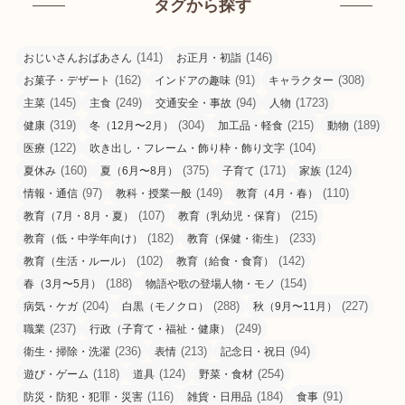
タグから探す
(141)
(146)
おじいさんおばあさん
お正月・初詣
(162)
(91)
(308)
お菓子・デザート
インドアの趣味
キャラクター
(145)
(249)
(94)
(1723)
主菜
主食
交通安全・事故
人物
(319)
(304)
(215)
(189)
健康
冬（12月〜2月）
加工品・軽食
動物
(122)
(104)
医療
吹き出し・フレーム・飾り枠・飾り文字
(160)
(375)
(171)
(124)
夏休み
夏（6月〜8月）
子育て
家族
(97)
(149)
(110)
情報・通信
教科・授業一般
教育（4月・春）
(107)
(215)
教育（7月・8月・夏）
教育（乳幼児・保育）
(182)
(233)
教育（低・中学年向け）
教育（保健・衛生）
(102)
(142)
教育（生活・ルール）
教育（給食・食育）
(188)
(154)
春（3月〜5月）
物語や歌の登場人物・モノ
(204)
(288)
(227)
病気・ケガ
白黒（モノクロ）
秋（9月〜11月）
(237)
(249)
職業
行政（子育て・福祉・健康）
(236)
(213)
(94)
衛生・掃除・洗濯
表情
記念日・祝日
(118)
(124)
(254)
遊び・ゲーム
道具
野菜・食材
(116)
(184)
(91)
防災・防犯・犯罪・災害
雑貨・日用品
食事