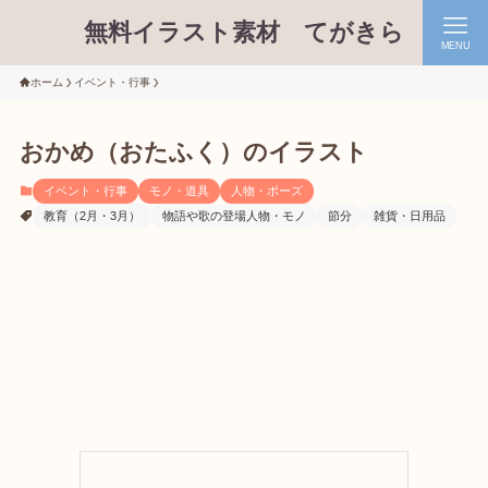
無料イラスト素材 てがきら
MENU
ホーム
イベント・行事
おかめ（おたふく）のイラスト
イベント・行事
モノ・道具
人物・ポーズ
教育（2月・3月）
物語や歌の登場人物・モノ
節分
雑貨・日用品