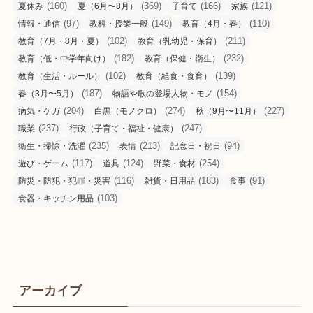
(160)
(369)
(166)
(121)
夏休み
夏（6月〜8月）
子育て
家族
(97)
(149)
(110)
情報・通信
教科・授業一般
教育（4月・春）
(102)
(211)
教育（7月・8月・夏）
教育（乳幼児・保育）
(182)
(232)
教育（低・中学年向け）
教育（保健・衛生）
(102)
(139)
教育（生活・ルール）
教育（給食・食育）
(187)
(154)
春（3月〜5月）
物語や歌の登場人物・モノ
(204)
(274)
(227)
病気・ケガ
白黒（モノクロ）
秋（9月〜11月）
(237)
(247)
職業
行政（子育て・福祉・健康）
(235)
(213)
(94)
衛生・掃除・洗濯
表情
記念日・祝日
(117)
(124)
(254)
遊び・ゲーム
道具
野菜・食材
(116)
(183)
(91)
防災・防犯・犯罪・災害
雑貨・日用品
食事
(103)
食器・キッチン用品
アーカイブ