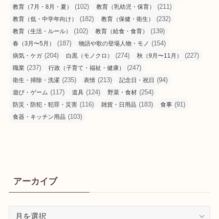
(102)
(211)
教育（7月・8月・夏）
教育（乳幼児・保育）
(182)
(232)
教育（低・中学年向け）
教育（保健・衛生）
(102)
(139)
教育（生活・ルール）
教育（給食・食育）
(187)
(154)
春（3月〜5月）
物語や歌の登場人物・モノ
(204)
(274)
(227)
病気・ケガ
白黒（モノクロ）
秋（9月〜11月）
(237)
(247)
職業
行政（子育て・福祉・健康）
(235)
(213)
(94)
衛生・掃除・洗濯
表情
記念日・祝日
(117)
(124)
(254)
遊び・ゲーム
道具
野菜・食材
(116)
(183)
(91)
防災・防犯・犯罪・災害
雑貨・日用品
食事
(103)
食器・キッチン用品
アーカイブ
ア