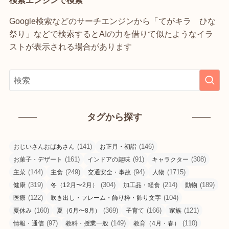
検索エンジンで検索
Google検索などのサーチエンジンから「てがキラ ひな
祭り」などで検索するとAIの力を借りて似たようなイラ
ストが表示される場合があります
タグから探す
(141)
(146)
おじいさんおばあさん
お正月・初詣
(161)
(91)
(308)
お菓子・デザート
インドアの趣味
キャラクター
(144)
(249)
(94)
(1715)
主菜
主食
交通安全・事故
人物
(319)
(304)
(214)
(189)
健康
冬（12月〜2月）
加工品・軽食
動物
(122)
(104)
医療
吹き出し・フレーム・飾り枠・飾り文字
(160)
(369)
(166)
(121)
夏休み
夏（6月〜8月）
子育て
家族
(97)
(149)
(110)
情報・通信
教科・授業一般
教育（4月・春）