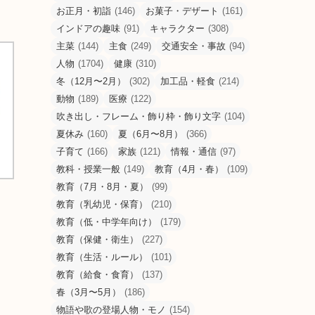
お正月・初詣
(146)
お菓子・デザート
(161)
インドアの趣味
(91)
キャラクター
(308)
主菜
(144)
主食
(249)
交通安全・事故
(94)
人物
(1704)
健康
(310)
冬（12月〜2月）
(302)
加工品・軽食
(214)
動物
(189)
医療
(122)
吹き出し・フレーム・飾り枠・飾り文字
(104)
夏休み
(160)
夏（6月〜8月）
(366)
子育て
(166)
家族
(121)
情報・通信
(97)
教科・授業一般
(149)
教育（4月・春）
(109)
教育（7月・8月・夏）
(99)
教育（乳幼児・保育）
(210)
教育（低・中学年向け）
(179)
教育（保健・衛生）
(227)
教育（生活・ルール）
(101)
教育（給食・食育）
(137)
春（3月〜5月）
(186)
物語や歌の登場人物・モノ
(154)