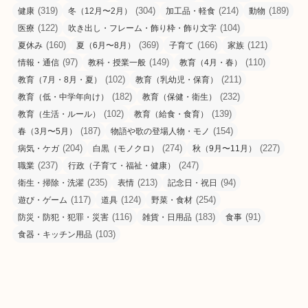
(319)
(304)
(214)
(189)
健康
冬（12月〜2月）
加工品・軽食
動物
(122)
(104)
医療
吹き出し・フレーム・飾り枠・飾り文字
(160)
(369)
(166)
(121)
夏休み
夏（6月〜8月）
子育て
家族
(97)
(149)
(110)
情報・通信
教科・授業一般
教育（4月・春）
(102)
(211)
教育（7月・8月・夏）
教育（乳幼児・保育）
(182)
(232)
教育（低・中学年向け）
教育（保健・衛生）
(102)
(139)
教育（生活・ルール）
教育（給食・食育）
(187)
(154)
春（3月〜5月）
物語や歌の登場人物・モノ
(204)
(274)
(227)
病気・ケガ
白黒（モノクロ）
秋（9月〜11月）
(237)
(247)
職業
行政（子育て・福祉・健康）
(235)
(213)
(94)
衛生・掃除・洗濯
表情
記念日・祝日
(117)
(124)
(254)
遊び・ゲーム
道具
野菜・食材
(116)
(183)
(91)
防災・防犯・犯罪・災害
雑貨・日用品
食事
(103)
食器・キッチン用品