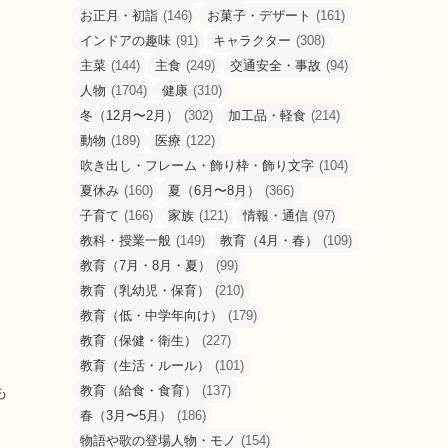
お正月・初詣
(146)
お菓子・デザート
(161)
インドアの趣味
(91)
キャラクター
(308)
主菜
(144)
主食
(249)
交通安全・事故
(94)
人物
(1704)
健康
(310)
冬（12月〜2月）
(302)
加工品・軽食
(214)
動物
(189)
医療
(122)
吹き出し・フレーム・飾り枠・飾り文字
(104)
夏休み
(160)
夏（6月〜8月）
(366)
子育て
(166)
家族
(121)
情報・通信
(97)
教科・授業一般
(149)
教育（4月・春）
(109)
教育（7月・8月・夏）
(99)
教育（乳幼児・保育）
(210)
教育（低・中学年向け）
(179)
教育（保健・衛生）
(227)
教育（生活・ルール）
(101)
も
教育（給食・食育）
(137)
春（3月〜5月）
(186)
物語や歌の登場人物・モノ
(154)