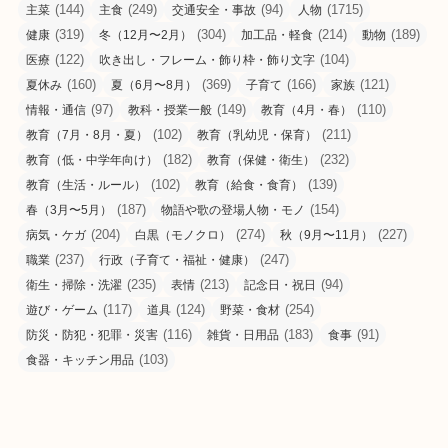
(144)
(249)
(94)
(1715)
主菜
主食
交通安全・事故
人物
(319)
(304)
(214)
(189)
健康
冬（12月〜2月）
加工品・軽食
動物
(122)
(104)
医療
吹き出し・フレーム・飾り枠・飾り文字
(160)
(369)
(166)
(121)
夏休み
夏（6月〜8月）
子育て
家族
(97)
(149)
(110)
情報・通信
教科・授業一般
教育（4月・春）
(102)
(211)
教育（7月・8月・夏）
教育（乳幼児・保育）
(182)
(232)
教育（低・中学年向け）
教育（保健・衛生）
(102)
(139)
教育（生活・ルール）
教育（給食・食育）
(187)
(154)
春（3月〜5月）
物語や歌の登場人物・モノ
(204)
(274)
(227)
病気・ケガ
白黒（モノクロ）
秋（9月〜11月）
(237)
(247)
職業
行政（子育て・福祉・健康）
(235)
(213)
(94)
衛生・掃除・洗濯
表情
記念日・祝日
(117)
(124)
(254)
遊び・ゲーム
道具
野菜・食材
(116)
(183)
(91)
防災・防犯・犯罪・災害
雑貨・日用品
食事
(103)
食器・キッチン用品