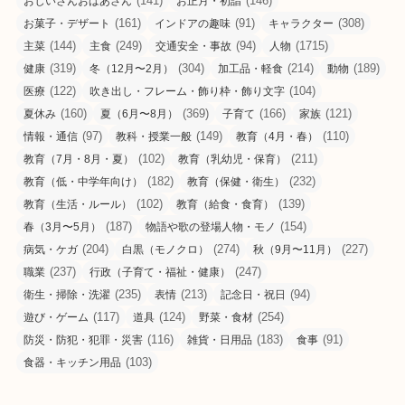
(141)
(146)
おじいさんおばあさん
お正月・初詣
(161)
(91)
(308)
お菓子・デザート
インドアの趣味
キャラクター
(144)
(249)
(94)
(1715)
主菜
主食
交通安全・事故
人物
(319)
(304)
(214)
(189)
健康
冬（12月〜2月）
加工品・軽食
動物
(122)
(104)
医療
吹き出し・フレーム・飾り枠・飾り文字
(160)
(369)
(166)
(121)
夏休み
夏（6月〜8月）
子育て
家族
(97)
(149)
(110)
情報・通信
教科・授業一般
教育（4月・春）
(102)
(211)
教育（7月・8月・夏）
教育（乳幼児・保育）
(182)
(232)
教育（低・中学年向け）
教育（保健・衛生）
(102)
(139)
教育（生活・ルール）
教育（給食・食育）
(187)
(154)
春（3月〜5月）
物語や歌の登場人物・モノ
(204)
(274)
(227)
病気・ケガ
白黒（モノクロ）
秋（9月〜11月）
(237)
(247)
職業
行政（子育て・福祉・健康）
(235)
(213)
(94)
衛生・掃除・洗濯
表情
記念日・祝日
(117)
(124)
(254)
遊び・ゲーム
道具
野菜・食材
(116)
(183)
(91)
防災・防犯・犯罪・災害
雑貨・日用品
食事
(103)
食器・キッチン用品