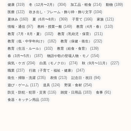
(319)
(304)
(214)
(189)
健康
冬（12月〜2月）
加工品・軽食
動物
(122)
(104)
医療
吹き出し・フレーム・飾り枠・飾り文字
(160)
(369)
(166)
(121)
夏休み
夏（6月〜8月）
子育て
家族
(97)
(149)
(110)
情報・通信
教科・授業一般
教育（4月・春）
(102)
(211)
教育（7月・8月・夏）
教育（乳幼児・保育）
(182)
(232)
教育（低・中学年向け）
教育（保健・衛生）
(102)
(139)
教育（生活・ルール）
教育（給食・食育）
(187)
(154)
春（3月〜5月）
物語や歌の登場人物・モノ
(204)
(274)
(227)
病気・ケガ
白黒（モノクロ）
秋（9月〜11月）
(237)
(247)
職業
行政（子育て・福祉・健康）
(235)
(213)
(94)
衛生・掃除・洗濯
表情
記念日・祝日
(117)
(124)
(254)
遊び・ゲーム
道具
野菜・食材
(116)
(183)
(91)
防災・防犯・犯罪・災害
雑貨・日用品
食事
(103)
食器・キッチン用品