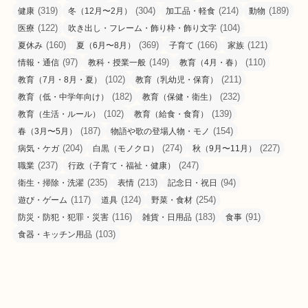
(319)
(304)
(214)
(189)
健康
冬（12月〜2月）
加工品・軽食
動物
(122)
(104)
医療
吹き出し・フレーム・飾り枠・飾り文字
(160)
(369)
(166)
(121)
夏休み
夏（6月〜8月）
子育て
家族
(97)
(149)
(110)
情報・通信
教科・授業一般
教育（4月・春）
(102)
(211)
教育（7月・8月・夏）
教育（乳幼児・保育）
(182)
(232)
教育（低・中学年向け）
教育（保健・衛生）
(102)
(139)
教育（生活・ルール）
教育（給食・食育）
(187)
(154)
春（3月〜5月）
物語や歌の登場人物・モノ
(204)
(274)
(227)
病気・ケガ
白黒（モノクロ）
秋（9月〜11月）
(237)
(247)
職業
行政（子育て・福祉・健康）
(235)
(213)
(94)
衛生・掃除・洗濯
表情
記念日・祝日
(117)
(124)
(254)
遊び・ゲーム
道具
野菜・食材
(116)
(183)
(91)
防災・防犯・犯罪・災害
雑貨・日用品
食事
(103)
食器・キッチン用品