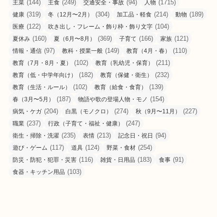
(144)
(249)
(94)
(1715)
主菜
主食
交通安全・事故
人物
(319)
(304)
(214)
(189)
健康
冬（12月〜2月）
加工品・軽食
動物
(122)
(104)
医療
吹き出し・フレーム・飾り枠・飾り文字
(160)
(369)
(166)
(121)
夏休み
夏（6月〜8月）
子育て
家族
(97)
(149)
(110)
情報・通信
教科・授業一般
教育（4月・春）
(102)
(211)
教育（7月・8月・夏）
教育（乳幼児・保育）
(182)
(232)
教育（低・中学年向け）
教育（保健・衛生）
(102)
(139)
教育（生活・ルール）
教育（給食・食育）
(187)
(154)
春（3月〜5月）
物語や歌の登場人物・モノ
(204)
(274)
(227)
病気・ケガ
白黒（モノクロ）
秋（9月〜11月）
(237)
(247)
職業
行政（子育て・福祉・健康）
(235)
(213)
(94)
衛生・掃除・洗濯
表情
記念日・祝日
(117)
(124)
(254)
遊び・ゲーム
道具
野菜・食材
(116)
(183)
(91)
防災・防犯・犯罪・災害
雑貨・日用品
食事
(103)
食器・キッチン用品