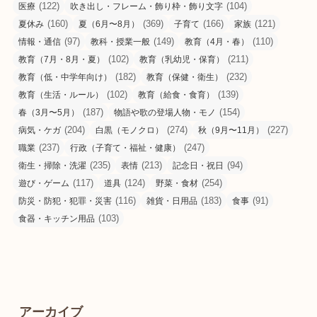
(122)
(104)
医療
吹き出し・フレーム・飾り枠・飾り文字
(160)
(369)
(166)
(121)
夏休み
夏（6月〜8月）
子育て
家族
(97)
(149)
(110)
情報・通信
教科・授業一般
教育（4月・春）
(102)
(211)
教育（7月・8月・夏）
教育（乳幼児・保育）
(182)
(232)
教育（低・中学年向け）
教育（保健・衛生）
(102)
(139)
教育（生活・ルール）
教育（給食・食育）
(187)
(154)
春（3月〜5月）
物語や歌の登場人物・モノ
(204)
(274)
(227)
病気・ケガ
白黒（モノクロ）
秋（9月〜11月）
(237)
(247)
職業
行政（子育て・福祉・健康）
(235)
(213)
(94)
衛生・掃除・洗濯
表情
記念日・祝日
(117)
(124)
(254)
遊び・ゲーム
道具
野菜・食材
(116)
(183)
(91)
防災・防犯・犯罪・災害
雑貨・日用品
食事
(103)
食器・キッチン用品
アーカイブ