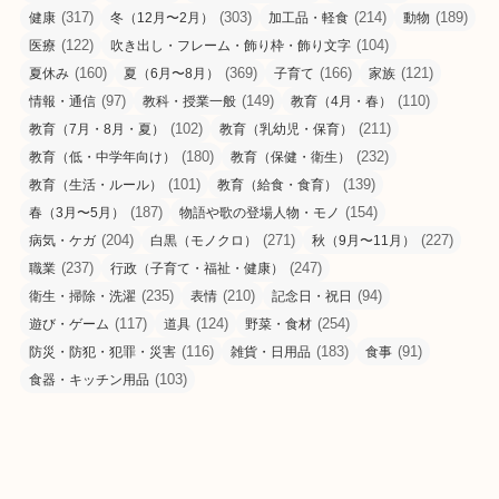
(317)
(303)
(214)
(189)
健康
冬（12月〜2月）
加工品・軽食
動物
(122)
(104)
医療
吹き出し・フレーム・飾り枠・飾り文字
(160)
(369)
(166)
(121)
夏休み
夏（6月〜8月）
子育て
家族
(97)
(149)
(110)
情報・通信
教科・授業一般
教育（4月・春）
(102)
(211)
教育（7月・8月・夏）
教育（乳幼児・保育）
(180)
(232)
教育（低・中学年向け）
教育（保健・衛生）
(101)
(139)
教育（生活・ルール）
教育（給食・食育）
(187)
(154)
春（3月〜5月）
物語や歌の登場人物・モノ
(204)
(271)
(227)
病気・ケガ
白黒（モノクロ）
秋（9月〜11月）
(237)
(247)
職業
行政（子育て・福祉・健康）
(235)
(210)
(94)
衛生・掃除・洗濯
表情
記念日・祝日
(117)
(124)
(254)
遊び・ゲーム
道具
野菜・食材
(116)
(183)
(91)
防災・防犯・犯罪・災害
雑貨・日用品
食事
(103)
食器・キッチン用品