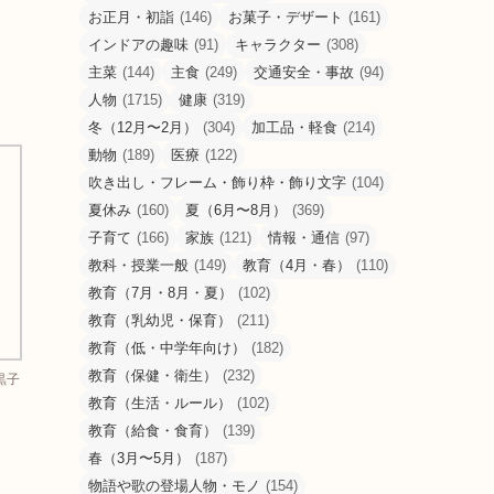
お正月・初詣
(146)
お菓子・デザート
(161)
インドアの趣味
(91)
キャラクター
(308)
主菜
(144)
主食
(249)
交通安全・事故
(94)
人物
(1715)
健康
(319)
冬（12月〜2月）
(304)
加工品・軽食
(214)
動物
(189)
医療
(122)
吹き出し・フレーム・飾り枠・飾り文字
(104)
夏休み
(160)
夏（6月〜8月）
(369)
子育て
(166)
家族
(121)
情報・通信
(97)
教科・授業一般
(149)
教育（4月・春）
(110)
教育（7月・8月・夏）
(102)
教育（乳幼児・保育）
(211)
教育（低・中学年向け）
(182)
教育（保健・衛生）
(232)
黒子
教育（生活・ルール）
(102)
教育（給食・食育）
(139)
春（3月〜5月）
(187)
物語や歌の登場人物・モノ
(154)