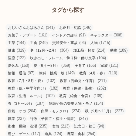
タグから探す
(141)
(146)
おじいさんおばあさん
お正月・初詣
(161)
(91)
(308)
お菓子・デザート
インドアの趣味
キャラクター
(144)
(249)
(94)
(1715)
主菜
主食
交通安全・事故
人物
(319)
(304)
(214)
(189)
健康
冬（12月〜2月）
加工品・軽食
動物
(122)
(104)
医療
吹き出し・フレーム・飾り枠・飾り文字
(160)
(369)
(166)
(121)
夏休み
夏（6月〜8月）
子育て
家族
(97)
(149)
(110)
情報・通信
教科・授業一般
教育（4月・春）
(102)
(211)
教育（7月・8月・夏）
教育（乳幼児・保育）
(182)
(232)
教育（低・中学年向け）
教育（保健・衛生）
(102)
(139)
教育（生活・ルール）
教育（給食・食育）
(187)
(154)
春（3月〜5月）
物語や歌の登場人物・モノ
(204)
(274)
(227)
病気・ケガ
白黒（モノクロ）
秋（9月〜11月）
(237)
(247)
職業
行政（子育て・福祉・健康）
(235)
(213)
(94)
衛生・掃除・洗濯
表情
記念日・祝日
(117)
(124)
(254)
遊び・ゲーム
道具
野菜・食材