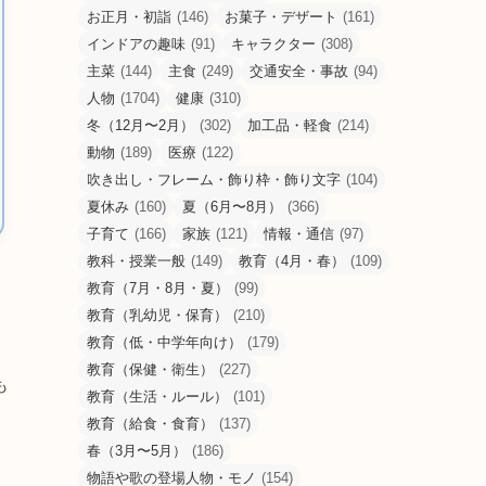
お正月・初詣
(146)
お菓子・デザート
(161)
インドアの趣味
(91)
キャラクター
(308)
主菜
(144)
主食
(249)
交通安全・事故
(94)
人物
(1704)
健康
(310)
冬（12月〜2月）
(302)
加工品・軽食
(214)
動物
(189)
医療
(122)
吹き出し・フレーム・飾り枠・飾り文字
(104)
夏休み
(160)
夏（6月〜8月）
(366)
子育て
(166)
家族
(121)
情報・通信
(97)
教科・授業一般
(149)
教育（4月・春）
(109)
教育（7月・8月・夏）
(99)
教育（乳幼児・保育）
(210)
教育（低・中学年向け）
(179)
教育（保健・衛生）
(227)
も
教育（生活・ルール）
(101)
教育（給食・食育）
(137)
春（3月〜5月）
(186)
物語や歌の登場人物・モノ
(154)