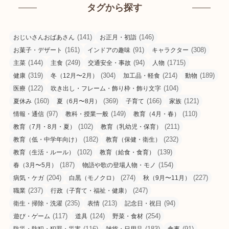
タグから探す
(141)
(146)
おじいさんおばあさん
お正月・初詣
(161)
(91)
(308)
お菓子・デザート
インドアの趣味
キャラクター
(144)
(249)
(94)
(1715)
主菜
主食
交通安全・事故
人物
(319)
(304)
(214)
(189)
健康
冬（12月〜2月）
加工品・軽食
動物
(122)
(104)
医療
吹き出し・フレーム・飾り枠・飾り文字
(160)
(369)
(166)
(121)
夏休み
夏（6月〜8月）
子育て
家族
(97)
(149)
(110)
情報・通信
教科・授業一般
教育（4月・春）
(102)
(211)
教育（7月・8月・夏）
教育（乳幼児・保育）
(182)
(232)
教育（低・中学年向け）
教育（保健・衛生）
(102)
(139)
教育（生活・ルール）
教育（給食・食育）
(187)
(154)
春（3月〜5月）
物語や歌の登場人物・モノ
(204)
(274)
(227)
病気・ケガ
白黒（モノクロ）
秋（9月〜11月）
(237)
(247)
職業
行政（子育て・福祉・健康）
(235)
(213)
(94)
衛生・掃除・洗濯
表情
記念日・祝日
(117)
(124)
(254)
遊び・ゲーム
道具
野菜・食材
(116)
(183)
(91)