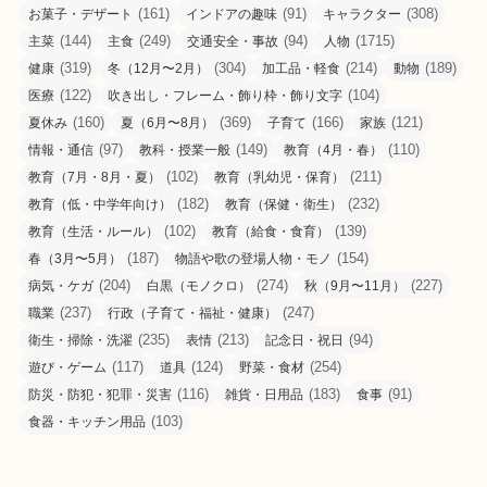
(161)
(91)
(308)
お菓子・デザート
インドアの趣味
キャラクター
(144)
(249)
(94)
(1715)
主菜
主食
交通安全・事故
人物
(319)
(304)
(214)
(189)
健康
冬（12月〜2月）
加工品・軽食
動物
(122)
(104)
医療
吹き出し・フレーム・飾り枠・飾り文字
(160)
(369)
(166)
(121)
夏休み
夏（6月〜8月）
子育て
家族
(97)
(149)
(110)
情報・通信
教科・授業一般
教育（4月・春）
(102)
(211)
教育（7月・8月・夏）
教育（乳幼児・保育）
(182)
(232)
教育（低・中学年向け）
教育（保健・衛生）
(102)
(139)
教育（生活・ルール）
教育（給食・食育）
(187)
(154)
春（3月〜5月）
物語や歌の登場人物・モノ
(204)
(274)
(227)
病気・ケガ
白黒（モノクロ）
秋（9月〜11月）
(237)
(247)
職業
行政（子育て・福祉・健康）
(235)
(213)
(94)
衛生・掃除・洗濯
表情
記念日・祝日
(117)
(124)
(254)
遊び・ゲーム
道具
野菜・食材
(116)
(183)
(91)
防災・防犯・犯罪・災害
雑貨・日用品
食事
(103)
食器・キッチン用品