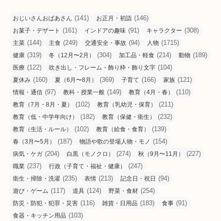
(141)
(146)
おじいさんおばあさん
お正月・初詣
(161)
(91)
(308)
お菓子・デザート
インドアの趣味
キャラクター
(144)
(249)
(94)
(1715)
主菜
主食
交通安全・事故
人物
(319)
(304)
(214)
(189)
健康
冬（12月〜2月）
加工品・軽食
動物
(122)
(104)
医療
吹き出し・フレーム・飾り枠・飾り文字
(160)
(369)
(166)
(121)
夏休み
夏（6月〜8月）
子育て
家族
(97)
(149)
(110)
情報・通信
教科・授業一般
教育（4月・春）
(102)
(211)
教育（7月・8月・夏）
教育（乳幼児・保育）
(182)
(232)
教育（低・中学年向け）
教育（保健・衛生）
(102)
(139)
教育（生活・ルール）
教育（給食・食育）
(187)
(154)
春（3月〜5月）
物語や歌の登場人物・モノ
(204)
(274)
(227)
病気・ケガ
白黒（モノクロ）
秋（9月〜11月）
(237)
(247)
職業
行政（子育て・福祉・健康）
(235)
(213)
(94)
衛生・掃除・洗濯
表情
記念日・祝日
(117)
(124)
(254)
遊び・ゲーム
道具
野菜・食材
(116)
(183)
(91)
防災・防犯・犯罪・災害
雑貨・日用品
食事
(103)
食器・キッチン用品