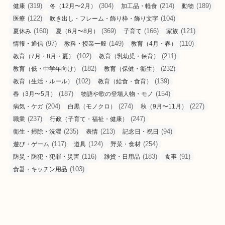
(319)
(304)
(214)
(189)
健康
冬（12月〜2月）
加工品・軽食
動物
(122)
(104)
医療
吹き出し・フレーム・飾り枠・飾り文字
(160)
(369)
(166)
(121)
夏休み
夏（6月〜8月）
子育て
家族
(97)
(149)
(110)
情報・通信
教科・授業一般
教育（4月・春）
(102)
(211)
教育（7月・8月・夏）
教育（乳幼児・保育）
(182)
(232)
教育（低・中学年向け）
教育（保健・衛生）
(102)
(139)
教育（生活・ルール）
教育（給食・食育）
(187)
(154)
春（3月〜5月）
物語や歌の登場人物・モノ
(204)
(274)
(227)
病気・ケガ
白黒（モノクロ）
秋（9月〜11月）
(237)
(247)
職業
行政（子育て・福祉・健康）
(235)
(213)
(94)
衛生・掃除・洗濯
表情
記念日・祝日
(117)
(124)
(254)
遊び・ゲーム
道具
野菜・食材
(116)
(183)
(91)
防災・防犯・犯罪・災害
雑貨・日用品
食事
(103)
食器・キッチン用品