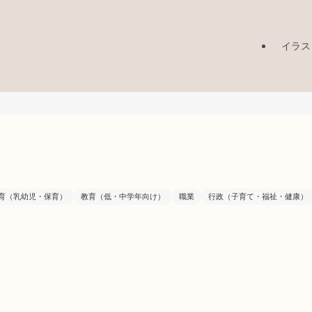
イラス
育（乳幼児・保育）
教育（低・中学年向け）
職業
行政（子育て・福祉・健康）