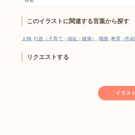
このイラストに関連する言葉から探す
人物
,
行政（子育て・福祉・健康）
,
職業
,
教育（乳幼
リクエストする
イラス