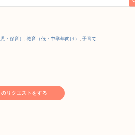
児・保育）
,
教育（低・中学年向け）
,
子育て
トのリクエストをする