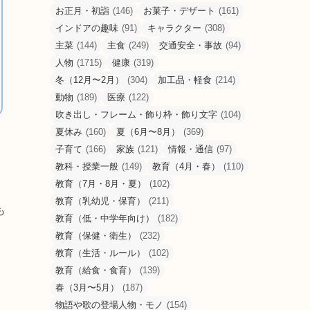
お正月・初詣
(146)
お菓子・デザート
(161)
インドアの趣味
(91)
キャラクター
(308)
主菜
(144)
主食
(249)
交通安全・事故
(94)
人物
(1715)
健康
(319)
冬（12月〜2月）
(304)
加工品・軽食
(214)
動物
(189)
医療
(122)
吹き出し・フレーム・飾り枠・飾り文字
(104)
夏休み
(160)
夏（6月〜8月）
(369)
子育て
(166)
家族
(121)
情報・通信
(97)
教科・授業一般
(149)
教育（4月・春）
(110)
教育（7月・8月・夏）
(102)
教育（乳幼児・保育）
(211)
も
教育（低・中学年向け）
(182)
教育（保健・衛生）
(232)
教育（生活・ルール）
(102)
教育（給食・食育）
(139)
春（3月〜5月）
(187)
物語や歌の登場人物・モノ
(154)