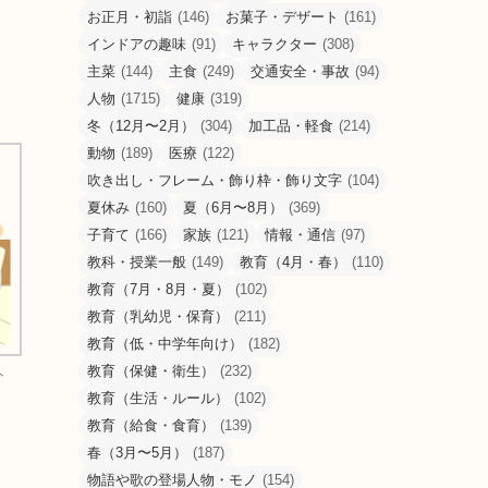
お正月・初詣
(146)
お菓子・デザート
(161)
インドアの趣味
(91)
キャラクター
(308)
主菜
(144)
主食
(249)
交通安全・事故
(94)
人物
(1715)
健康
(319)
冬（12月〜2月）
(304)
加工品・軽食
(214)
動物
(189)
医療
(122)
吹き出し・フレーム・飾り枠・飾り文字
(104)
夏休み
(160)
夏（6月〜8月）
(369)
子育て
(166)
家族
(121)
情報・通信
(97)
教科・授業一般
(149)
教育（4月・春）
(110)
教育（7月・8月・夏）
(102)
教育（乳幼児・保育）
(211)
教育（低・中学年向け）
(182)
教育（保健・衛生）
(232)
ト
教育（生活・ルール）
(102)
教育（給食・食育）
(139)
春（3月〜5月）
(187)
物語や歌の登場人物・モノ
(154)