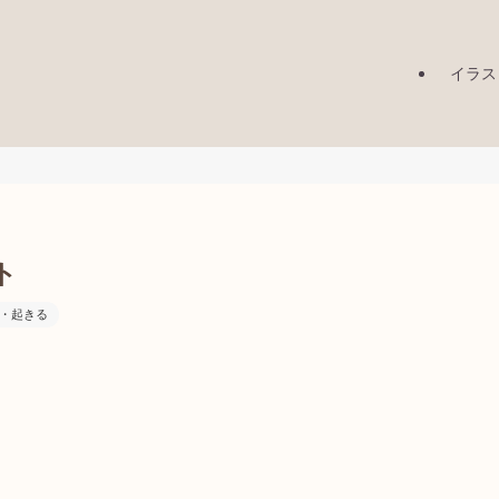
イラス
ト
・起きる