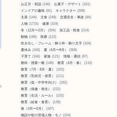
お正月・初詣
(146)
お菓子・デザート
(161)
インドアの趣味
(91)
キャラクター
(308)
主菜
(144)
主食
(249)
交通安全・事故
(94)
人物
(1715)
健康
(319)
冬（12月〜2月）
(304)
加工品・軽食
(214)
動物
(189)
医療
(122)
吹き出し・フレーム・飾り枠・飾り文字
(104)
夏休み
(160)
夏（6月〜8月）
(369)
子育て
(166)
家族
(121)
情報・通信
(97)
教科・授業一般
(149)
教育（4月・春）
(110)
教育（7月・8月・夏）
(102)
教育（乳幼児・保育）
(211)
教育（低・中学年向け）
(182)
も
教育（保健・衛生）
(232)
教育（生活・ルール）
(102)
教育（給食・食育）
(139)
春（3月〜5月）
(187)
物語や歌の登場人物・モノ
(154)