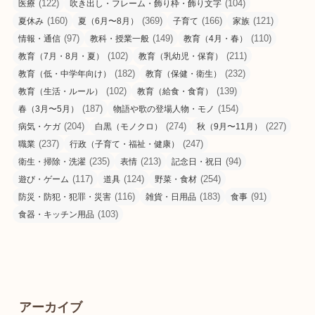
(122)
(104)
医療
吹き出し・フレーム・飾り枠・飾り文字
(160)
(369)
(166)
(121)
夏休み
夏（6月〜8月）
子育て
家族
(97)
(149)
(110)
情報・通信
教科・授業一般
教育（4月・春）
(102)
(211)
教育（7月・8月・夏）
教育（乳幼児・保育）
(182)
(232)
教育（低・中学年向け）
教育（保健・衛生）
(102)
(139)
教育（生活・ルール）
教育（給食・食育）
(187)
(154)
春（3月〜5月）
物語や歌の登場人物・モノ
(204)
(274)
(227)
病気・ケガ
白黒（モノクロ）
秋（9月〜11月）
(237)
(247)
職業
行政（子育て・福祉・健康）
(235)
(213)
(94)
衛生・掃除・洗濯
表情
記念日・祝日
(117)
(124)
(254)
遊び・ゲーム
道具
野菜・食材
(116)
(183)
(91)
防災・防犯・犯罪・災害
雑貨・日用品
食事
(103)
食器・キッチン用品
アーカイブ