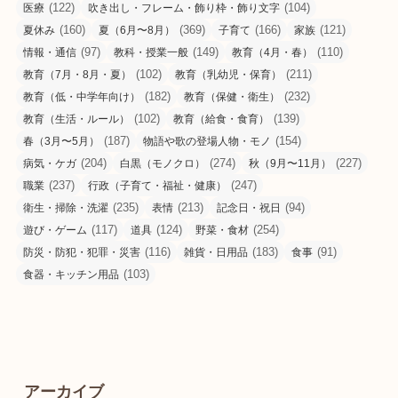
(122)
(104)
医療
吹き出し・フレーム・飾り枠・飾り文字
(160)
(369)
(166)
(121)
夏休み
夏（6月〜8月）
子育て
家族
(97)
(149)
(110)
情報・通信
教科・授業一般
教育（4月・春）
(102)
(211)
教育（7月・8月・夏）
教育（乳幼児・保育）
(182)
(232)
教育（低・中学年向け）
教育（保健・衛生）
(102)
(139)
教育（生活・ルール）
教育（給食・食育）
(187)
(154)
春（3月〜5月）
物語や歌の登場人物・モノ
(204)
(274)
(227)
病気・ケガ
白黒（モノクロ）
秋（9月〜11月）
(237)
(247)
職業
行政（子育て・福祉・健康）
(235)
(213)
(94)
衛生・掃除・洗濯
表情
記念日・祝日
(117)
(124)
(254)
遊び・ゲーム
道具
野菜・食材
(116)
(183)
(91)
防災・防犯・犯罪・災害
雑貨・日用品
食事
(103)
食器・キッチン用品
アーカイブ