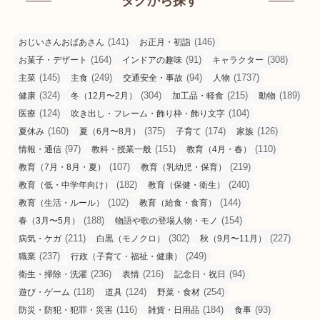
タグから探す
(141)
(146)
おじいさんおばあさん
お正月・初詣
(164)
(91)
(308)
お菓子・デザート
インドアの趣味
キャラクター
(145)
(249)
(94)
(1737)
主菜
主食
交通安全・事故
人物
(324)
(304)
(215)
(189)
健康
冬（12月〜2月）
加工品・軽食
動物
(124)
(104)
医療
吹き出し・フレーム・飾り枠・飾り文字
(160)
(375)
(174)
(126)
夏休み
夏（6月〜8月）
子育て
家族
(97)
(151)
(110)
情報・通信
教科・授業一般
教育（4月・春）
(107)
(219)
教育（7月・8月・夏）
教育（乳幼児・保育）
(182)
(240)
教育（低・中学年向け）
教育（保健・衛生）
(102)
(144)
教育（生活・ルール）
教育（給食・食育）
(188)
(154)
春（3月〜5月）
物語や歌の登場人物・モノ
(211)
(302)
(227)
病気・ケガ
白黒（モノクロ）
秋（9月〜11月）
(237)
(249)
職業
行政（子育て・福祉・健康）
(236)
(216)
(94)
衛生・掃除・洗濯
表情
記念日・祝日
(118)
(124)
(254)
遊び・ゲーム
道具
野菜・食材
(116)
(184)
(93)
防災・防犯・犯罪・災害
雑貨・日用品
食事