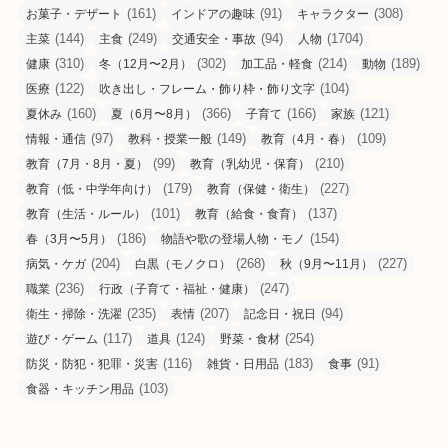
(161)
(91)
(308)
お菓子・デザート
インドアの趣味
キャラクター
(144)
(249)
(94)
(1704)
主菜
主食
交通安全・事故
人物
(310)
(302)
(214)
(189)
健康
冬（12月〜2月）
加工品・軽食
動物
(122)
(104)
医療
吹き出し・フレーム・飾り枠・飾り文字
(160)
(366)
(166)
(121)
夏休み
夏（6月〜8月）
子育て
家族
(97)
(149)
(109)
情報・通信
教科・授業一般
教育（4月・春）
(99)
(210)
教育（7月・8月・夏）
教育（乳幼児・保育）
(179)
(227)
教育（低・中学年向け）
教育（保健・衛生）
(101)
(137)
教育（生活・ルール）
教育（給食・食育）
(186)
(154)
春（3月〜5月）
物語や歌の登場人物・モノ
(204)
(268)
(227)
病気・ケガ
白黒（モノクロ）
秋（9月〜11月）
(236)
(247)
職業
行政（子育て・福祉・健康）
(235)
(207)
(94)
衛生・掃除・洗濯
表情
記念日・祝日
(117)
(124)
(254)
遊び・ゲーム
道具
野菜・食材
(116)
(183)
(91)
防災・防犯・犯罪・災害
雑貨・日用品
食事
(103)
食器・キッチン用品