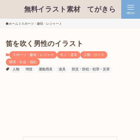
無料イラスト素材 てがきら
MENU
ホーム
スポーツ・趣味・レジャー
笛を吹く男性のイラスト
スポーツ・趣味・レジャー
モノ・道具
人物・ポーズ
環境・社会・福祉
人物
球技
運動用具
道具
防災・防犯・犯罪・災害