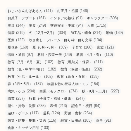
(141)
(146)
おじいさんおばあさん
お正月・初詣
(161)
(91)
(308)
お菓子・デザート
インドアの趣味
キャラクター
(144)
(249)
(94)
(1715)
主菜
主食
交通安全・事故
人物
(319)
(304)
(214)
(189)
健康
冬（12月〜2月）
加工品・軽食
動物
(122)
(104)
医療
吹き出し・フレーム・飾り枠・飾り文字
(160)
(369)
(166)
(121)
夏休み
夏（6月〜8月）
子育て
家族
(97)
(149)
(110)
情報・通信
教科・授業一般
教育（4月・春）
(102)
(211)
教育（7月・8月・夏）
教育（乳幼児・保育）
(182)
(232)
教育（低・中学年向け）
教育（保健・衛生）
(102)
(139)
教育（生活・ルール）
教育（給食・食育）
(187)
(154)
春（3月〜5月）
物語や歌の登場人物・モノ
(204)
(274)
(227)
病気・ケガ
白黒（モノクロ）
秋（9月〜11月）
(237)
(247)
職業
行政（子育て・福祉・健康）
(235)
(213)
(94)
衛生・掃除・洗濯
表情
記念日・祝日
(117)
(124)
(254)
遊び・ゲーム
道具
野菜・食材
(116)
(183)
(91)
防災・防犯・犯罪・災害
雑貨・日用品
食事
(103)
食器・キッチン用品