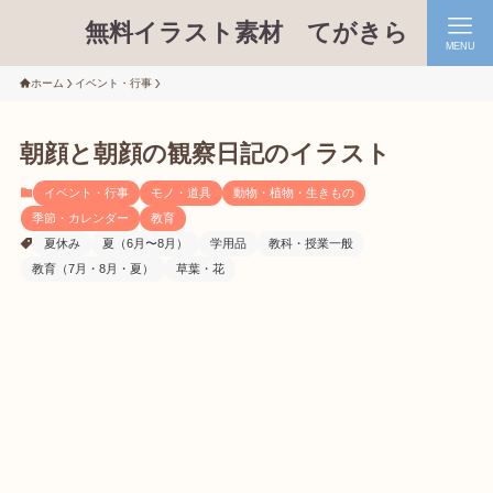
無料イラスト素材 てがきら
MENU
ホーム
イベント・行事
朝顔と朝顔の観察日記のイラスト
イベント・行事
モノ・道具
動物・植物・生きもの
季節・カレンダー
教育
夏休み
夏（6月〜8月）
学用品
教科・授業一般
教育（7月・8月・夏）
草葉・花