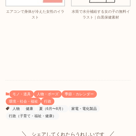
エアコンで身体が冷えた女性のイラ
水筒で水分補給する女の子の無料イ
スト
ラスト｜白黒保健素材
モノ・道具
人物・ポーズ
季節・カレンダー
環境・社会・福祉
行政
人物
健康
夏（6月〜8月）
家電・電化製品
行政（子育て・福祉・健康）
シェアしてくれたらうれしいです