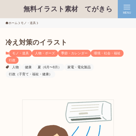
無料イラスト素材 てがきら
MENU
ホーム
モノ・道具
冷え対策のイラスト
モノ・道具
人物・ポーズ
季節・カレンダー
環境・社会・福祉
行政
人物
健康
夏（6月〜8月）
家電・電化製品
行政（子育て・福祉・健康）