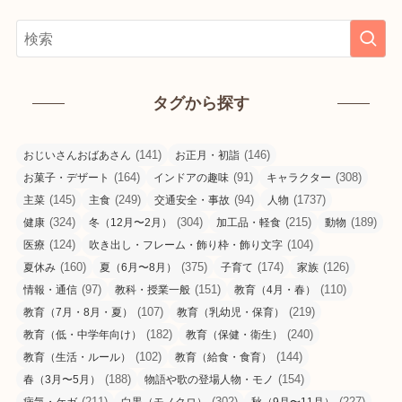
タグから探す
(141)
(146)
おじいさんおばあさん
お正月・初詣
(164)
(91)
(308)
お菓子・デザート
インドアの趣味
キャラクター
(145)
(249)
(94)
(1737)
主菜
主食
交通安全・事故
人物
(324)
(304)
(215)
(189)
健康
冬（12月〜2月）
加工品・軽食
動物
(124)
(104)
医療
吹き出し・フレーム・飾り枠・飾り文字
(160)
(375)
(174)
(126)
夏休み
夏（6月〜8月）
子育て
家族
(97)
(151)
(110)
情報・通信
教科・授業一般
教育（4月・春）
(107)
(219)
教育（7月・8月・夏）
教育（乳幼児・保育）
(182)
(240)
教育（低・中学年向け）
教育（保健・衛生）
(102)
(144)
教育（生活・ルール）
教育（給食・食育）
(188)
(154)
春（3月〜5月）
物語や歌の登場人物・モノ
(211)
(302)
(227)