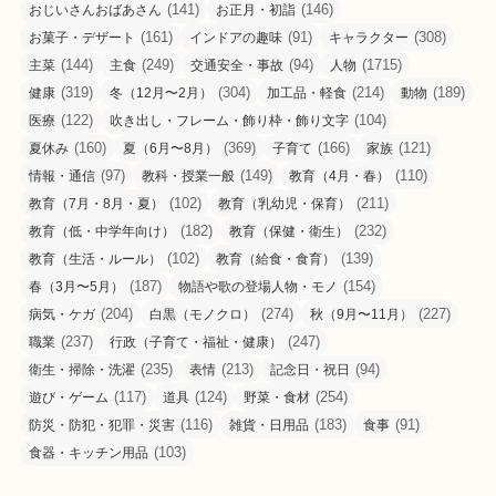
(141)
(146)
おじいさんおばあさん
お正月・初詣
(161)
(91)
(308)
お菓子・デザート
インドアの趣味
キャラクター
(144)
(249)
(94)
(1715)
主菜
主食
交通安全・事故
人物
(319)
(304)
(214)
(189)
健康
冬（12月〜2月）
加工品・軽食
動物
(122)
(104)
医療
吹き出し・フレーム・飾り枠・飾り文字
(160)
(369)
(166)
(121)
夏休み
夏（6月〜8月）
子育て
家族
(97)
(149)
(110)
情報・通信
教科・授業一般
教育（4月・春）
(102)
(211)
教育（7月・8月・夏）
教育（乳幼児・保育）
(182)
(232)
教育（低・中学年向け）
教育（保健・衛生）
(102)
(139)
教育（生活・ルール）
教育（給食・食育）
(187)
(154)
春（3月〜5月）
物語や歌の登場人物・モノ
(204)
(274)
(227)
病気・ケガ
白黒（モノクロ）
秋（9月〜11月）
(237)
(247)
職業
行政（子育て・福祉・健康）
(235)
(213)
(94)
衛生・掃除・洗濯
表情
記念日・祝日
(117)
(124)
(254)
遊び・ゲーム
道具
野菜・食材
(116)
(183)
(91)
防災・防犯・犯罪・災害
雑貨・日用品
食事
(103)
食器・キッチン用品