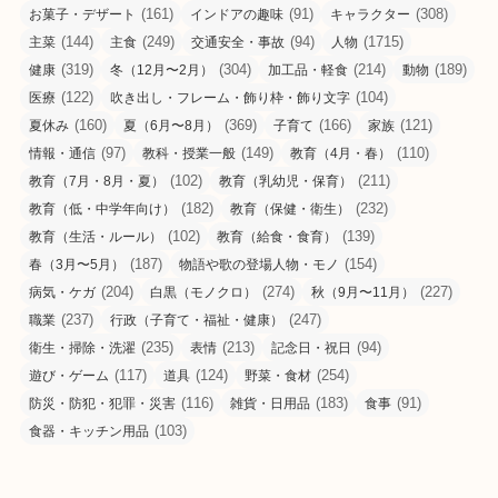
(161)
(91)
(308)
お菓子・デザート
インドアの趣味
キャラクター
(144)
(249)
(94)
(1715)
主菜
主食
交通安全・事故
人物
(319)
(304)
(214)
(189)
健康
冬（12月〜2月）
加工品・軽食
動物
(122)
(104)
医療
吹き出し・フレーム・飾り枠・飾り文字
(160)
(369)
(166)
(121)
夏休み
夏（6月〜8月）
子育て
家族
(97)
(149)
(110)
情報・通信
教科・授業一般
教育（4月・春）
(102)
(211)
教育（7月・8月・夏）
教育（乳幼児・保育）
(182)
(232)
教育（低・中学年向け）
教育（保健・衛生）
(102)
(139)
教育（生活・ルール）
教育（給食・食育）
(187)
(154)
春（3月〜5月）
物語や歌の登場人物・モノ
(204)
(274)
(227)
病気・ケガ
白黒（モノクロ）
秋（9月〜11月）
(237)
(247)
職業
行政（子育て・福祉・健康）
(235)
(213)
(94)
衛生・掃除・洗濯
表情
記念日・祝日
(117)
(124)
(254)
遊び・ゲーム
道具
野菜・食材
(116)
(183)
(91)
防災・防犯・犯罪・災害
雑貨・日用品
食事
(103)
食器・キッチン用品