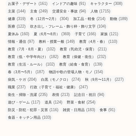
(161)
(91)
(308)
お菓子・デザート
インドアの趣味
キャラクター
(144)
(249)
(94)
(1715)
主菜
主食
交通安全・事故
人物
(319)
(304)
(214)
(189)
健康
冬（12月〜2月）
加工品・軽食
動物
(122)
(104)
医療
吹き出し・フレーム・飾り枠・飾り文字
(160)
(369)
(166)
(121)
夏休み
夏（6月〜8月）
子育て
家族
(97)
(149)
(110)
情報・通信
教科・授業一般
教育（4月・春）
(102)
(211)
教育（7月・8月・夏）
教育（乳幼児・保育）
(182)
(232)
教育（低・中学年向け）
教育（保健・衛生）
(102)
(139)
教育（生活・ルール）
教育（給食・食育）
(187)
(154)
春（3月〜5月）
物語や歌の登場人物・モノ
(204)
(274)
(227)
病気・ケガ
白黒（モノクロ）
秋（9月〜11月）
(237)
(247)
職業
行政（子育て・福祉・健康）
(235)
(213)
(94)
衛生・掃除・洗濯
表情
記念日・祝日
(117)
(124)
(254)
遊び・ゲーム
道具
野菜・食材
(116)
(183)
(91)
防災・防犯・犯罪・災害
雑貨・日用品
食事
(103)
食器・キッチン用品