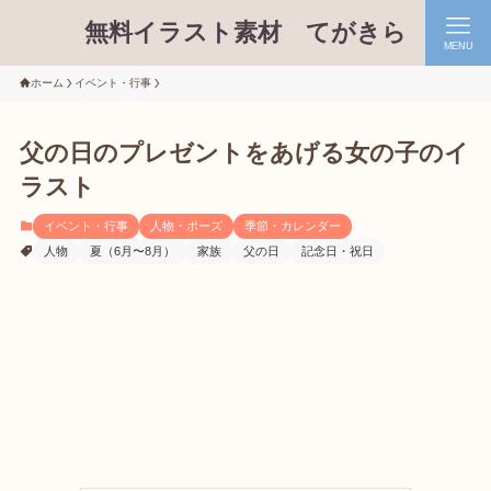
無料イラスト素材 てがきら
MENU
ホーム
イベント・行事
父の日のプレゼントをあげる女の子のイ
ラスト
イベント・行事
人物・ポーズ
季節・カレンダー
人物
夏（6月〜8月）
家族
父の日
記念日・祝日