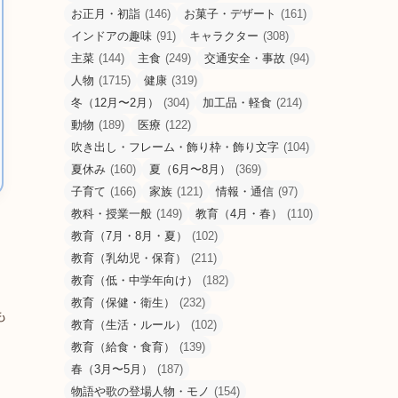
お正月・初詣
(146)
お菓子・デザート
(161)
インドアの趣味
(91)
キャラクター
(308)
主菜
(144)
主食
(249)
交通安全・事故
(94)
人物
(1715)
健康
(319)
冬（12月〜2月）
(304)
加工品・軽食
(214)
動物
(189)
医療
(122)
吹き出し・フレーム・飾り枠・飾り文字
(104)
夏休み
(160)
夏（6月〜8月）
(369)
子育て
(166)
家族
(121)
情報・通信
(97)
教科・授業一般
(149)
教育（4月・春）
(110)
教育（7月・8月・夏）
(102)
教育（乳幼児・保育）
(211)
教育（低・中学年向け）
(182)
教育（保健・衛生）
(232)
も
教育（生活・ルール）
(102)
教育（給食・食育）
(139)
春（3月〜5月）
(187)
物語や歌の登場人物・モノ
(154)