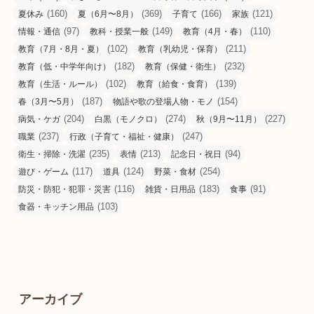
(160)
(369)
(166)
(121)
夏休み
夏（6月〜8月）
子育て
家族
(97)
(149)
(110)
情報・通信
教科・授業一般
教育（4月・春）
(102)
(211)
教育（7月・8月・夏）
教育（乳幼児・保育）
(182)
(232)
教育（低・中学年向け）
教育（保健・衛生）
(102)
(139)
教育（生活・ルール）
教育（給食・食育）
(187)
(154)
春（3月〜5月）
物語や歌の登場人物・モノ
(204)
(274)
(227)
病気・ケガ
白黒（モノクロ）
秋（9月〜11月）
(237)
(247)
職業
行政（子育て・福祉・健康）
(235)
(213)
(94)
衛生・掃除・洗濯
表情
記念日・祝日
(117)
(124)
(254)
遊び・ゲーム
道具
野菜・食材
(116)
(183)
(91)
防災・防犯・犯罪・災害
雑貨・日用品
食事
(103)
食器・キッチン用品
アーカイブ