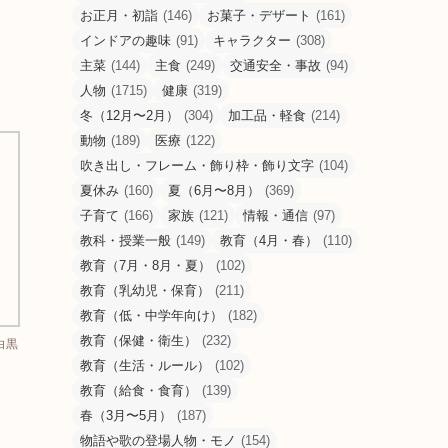
お正月・初詣
(146)
お菓子・デザート
(161)
インドアの趣味
(91)
キャラクター
(308)
主菜
(144)
主食
(249)
交通安全・事故
(94)
人物
(1715)
健康
(319)
冬（12月〜2月）
(304)
加工品・軽食
(214)
動物
(189)
医療
(122)
吹き出し・フレーム・飾り枠・飾り文字
(104)
夏休み
(160)
夏（6月〜8月）
(369)
子育て
(166)
家族
(121)
情報・通信
(97)
教科・授業一般
(149)
教育（4月・春）
(110)
教育（7月・8月・夏）
(102)
教育（乳幼児・保育）
(211)
教育（低・中学年向け）
(182)
教育（保健・衛生）
(232)
白黒
教育（生活・ルール）
(102)
教育（給食・食育）
(139)
春（3月〜5月）
(187)
物語や歌の登場人物・モノ
(154)