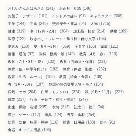
(141)
(146)
おじいさんおばあさん
お正月・初詣
(161)
(91)
(308)
お菓子・デザート
インドアの趣味
キャラクター
(144)
(249)
(94)
(1715)
主菜
主食
交通安全・事故
人物
(319)
(304)
(214)
(189)
健康
冬（12月〜2月）
加工品・軽食
動物
(122)
(104)
医療
吹き出し・フレーム・飾り枠・飾り文字
(160)
(369)
(166)
(121)
夏休み
夏（6月〜8月）
子育て
家族
(97)
(149)
(110)
情報・通信
教科・授業一般
教育（4月・春）
(102)
(211)
教育（7月・8月・夏）
教育（乳幼児・保育）
(182)
(232)
教育（低・中学年向け）
教育（保健・衛生）
(102)
(139)
教育（生活・ルール）
教育（給食・食育）
(187)
(154)
春（3月〜5月）
物語や歌の登場人物・モノ
(204)
(274)
(227)
病気・ケガ
白黒（モノクロ）
秋（9月〜11月）
(237)
(247)
職業
行政（子育て・福祉・健康）
(235)
(213)
(94)
衛生・掃除・洗濯
表情
記念日・祝日
(117)
(124)
(254)
遊び・ゲーム
道具
野菜・食材
(116)
(183)
(91)
防災・防犯・犯罪・災害
雑貨・日用品
食事
(103)
食器・キッチン用品