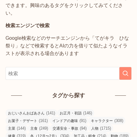
できます。興味のあるタグをクリックしてみてくださ
い。
検索エンジンで検索
Google検索などのサーチエンジンから「てがキラ ひな
祭り」などで検索するとAIの力を借りて似たようなイラ
ストが表示される場合があります
タグから探す
(141)
(146)
おじいさんおばあさん
お正月・初詣
(161)
(91)
(308)
お菓子・デザート
インドアの趣味
キャラクター
(144)
(249)
(94)
(1715)
主菜
主食
交通安全・事故
人物
(319)
(304)
(214)
(189)
健康
冬（12月〜2月）
加工品・軽食
動物