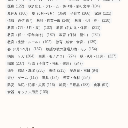
(122)
(104)
医療
吹き出し・フレーム・飾り枠・飾り文字
(160)
(369)
(166)
(121)
夏休み
夏（6月〜8月）
子育て
家族
(97)
(149)
(110)
情報・通信
教科・授業一般
教育（4月・春）
(102)
(211)
教育（7月・8月・夏）
教育（乳幼児・保育）
(182)
(232)
教育（低・中学年向け）
教育（保健・衛生）
(102)
(139)
教育（生活・ルール）
教育（給食・食育）
(187)
(154)
春（3月〜5月）
物語や歌の登場人物・モノ
(204)
(274)
(227)
病気・ケガ
白黒（モノクロ）
秋（9月〜11月）
(237)
(247)
職業
行政（子育て・福祉・健康）
(235)
(213)
(94)
衛生・掃除・洗濯
表情
記念日・祝日
(117)
(124)
(254)
遊び・ゲーム
道具
野菜・食材
(116)
(183)
(91)
防災・防犯・犯罪・災害
雑貨・日用品
食事
(103)
食器・キッチン用品