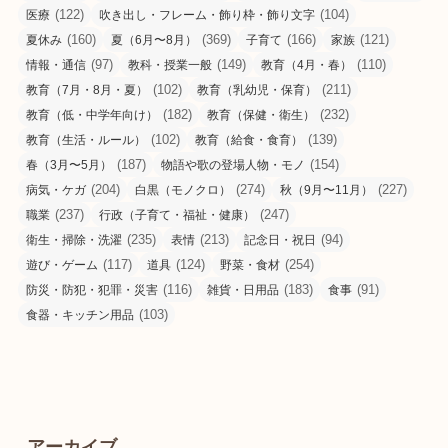
(122)
(104)
医療
吹き出し・フレーム・飾り枠・飾り文字
(160)
(369)
(166)
(121)
夏休み
夏（6月〜8月）
子育て
家族
(97)
(149)
(110)
情報・通信
教科・授業一般
教育（4月・春）
(102)
(211)
教育（7月・8月・夏）
教育（乳幼児・保育）
(182)
(232)
教育（低・中学年向け）
教育（保健・衛生）
(102)
(139)
教育（生活・ルール）
教育（給食・食育）
(187)
(154)
春（3月〜5月）
物語や歌の登場人物・モノ
(204)
(274)
(227)
病気・ケガ
白黒（モノクロ）
秋（9月〜11月）
(237)
(247)
職業
行政（子育て・福祉・健康）
(235)
(213)
(94)
衛生・掃除・洗濯
表情
記念日・祝日
(117)
(124)
(254)
遊び・ゲーム
道具
野菜・食材
(116)
(183)
(91)
防災・防犯・犯罪・災害
雑貨・日用品
食事
(103)
食器・キッチン用品
アーカイブ