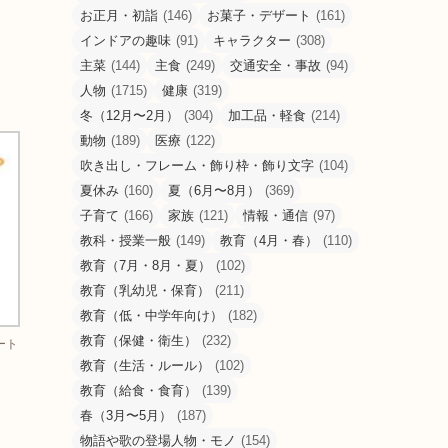
お正月・初詣
(146)
お菓子・デザート
(161)
インドアの趣味
(91)
キャラクター
(308)
主菜
(144)
主食
(249)
交通安全・事故
(94)
人物
(1715)
健康
(319)
冬（12月〜2月）
(304)
加工品・軽食
(214)
動物
(189)
医療
(122)
吹き出し・フレーム・飾り枠・飾り文字
(104)
夏休み
(160)
夏（6月〜8月）
(369)
子育て
(166)
家族
(121)
情報・通信
(97)
教科・授業一般
(149)
教育（4月・春）
(110)
教育（7月・8月・夏）
(102)
教育（乳幼児・保育）
(211)
教育（低・中学年向け）
(182)
教育（保健・衛生）
(232)
ート
教育（生活・ルール）
(102)
教育（給食・食育）
(139)
春（3月〜5月）
(187)
物語や歌の登場人物・モノ
(154)